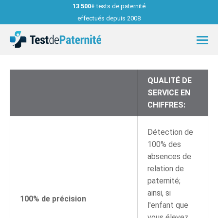
13 500+
tests de paternité
effectués depuis 2008
QUALITÉ DE
SERVICE EN
CHIFFRES:
Détection de
100% des
absences de
relation de
paternité;
ainsi, si
100% de précision
l'enfant que
vous élevez